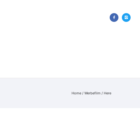
E
KUNDEN
KONTAKT
Home
/
Werbefilm
/ Here